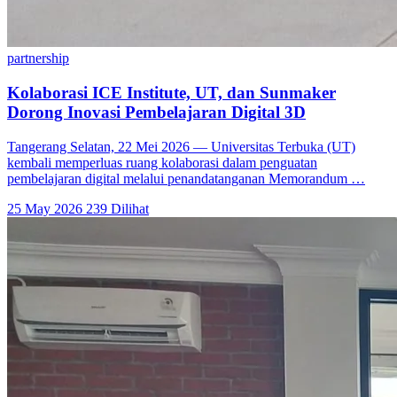
partnership
Kolaborasi ICE Institute, UT, dan Sunmaker
Dorong Inovasi Pembelajaran Digital 3D
Tangerang Selatan, 22 Mei 2026 — Universitas Terbuka (UT)
kembali memperluas ruang kolaborasi dalam penguatan
pembelajaran digital melalui penandatanganan Memorandum …
25 May 2026
239 Dilihat