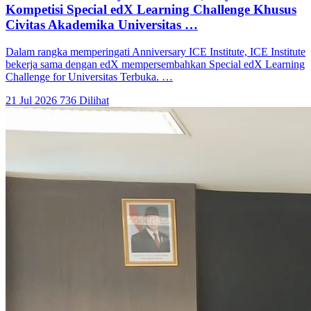
Kompetisi Special edX Learning Challenge Khusus
Civitas Akademika Universitas …
Dalam rangka memperingati Anniversary ICE Institute, ICE Institute
bekerja sama dengan edX mempersembahkan Special edX Learning
Challenge for Universitas Terbuka. …
21 Jul 2026
736 Dilihat