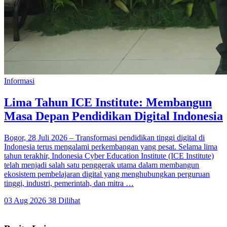
Informasi
Lima Tahun ICE Institute: Membangun
Masa Depan Pendidikan Digital Indonesia
Bogor, 28 Juli 2026 – Transformasi pendidikan tinggi digital di
Indonesia terus mengalami perkembangan yang pesat. Selama lima
tahun terakhir, Indonesia Cyber Education Institute (ICE Institute)
telah menjadi salah satu penggerak utama dalam membangun
ekosistem pembelajaran digital yang menghubungkan perguruan
tinggi, industri, pemerintah, dan mitra …
03 Aug 2026
38 Dilihat