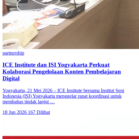
partnership
ICE Institute dan ISI Yogyakarta Perkuat
Kolaborasi Pengelolaan Konten Pembelajaran
Digital
Yogyakarta, 21 Mei 2026 – ICE Institute bersama Institut Seni
Indonesia (ISI) Yogyakarta menggelar rapat koordinasi untuk
membahas tindak lanjut …
18 Jun 2026
167 Dilihat